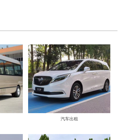
ꁸ
ꂅ
回到顶部
ꀥ
13792104082
汽车出租
微信二维码