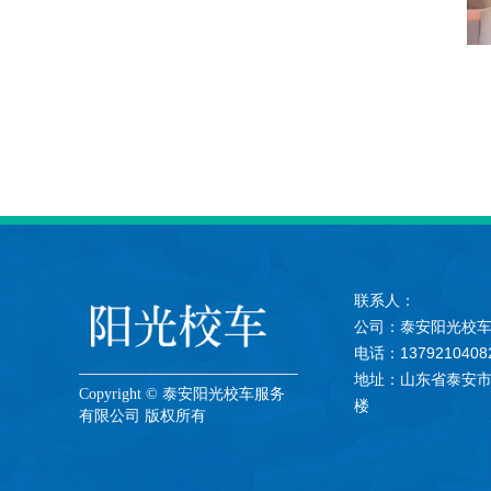
联系人：
公司：泰安阳光校
电话：1379210408
地址：山东省泰安市
Copyright © 泰安阳光校车服务
楼
有限公司 版权所有