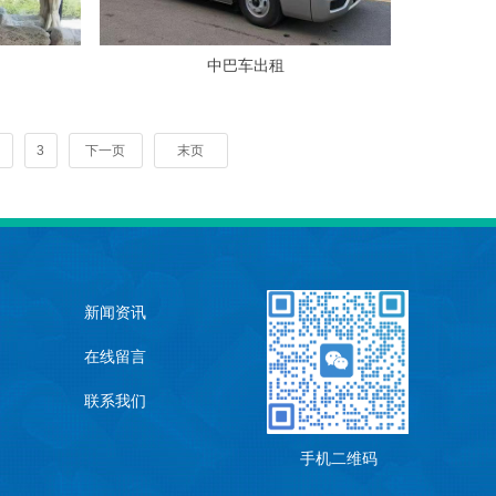
中巴车出租
3
下一页
末页
新闻资讯
在线留言
联系我们
手机二维码