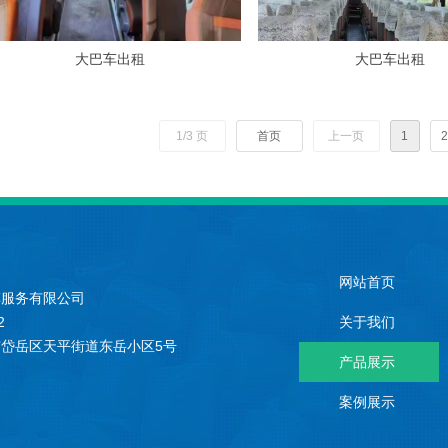
大巴车出租
大巴车出租
1/3 页
首页
上一页
1
2
网站首页
车服务有限公司
2
关于我们
岱岳区天平街道东岳小区5号
产品展示
案例展示