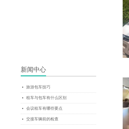
新闻中心
旅游包车技巧
넷
租车与包车有什么区别
넷
会议租车有哪些要点
넷
交接车辆前的检查
넷