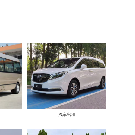
ꁸ
ꂅ
回到顶部
ꀥ
13792104082
汽车出租
微信二维码